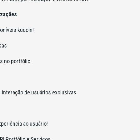
izações
oníveis kucoin!
sas
 no portfólio.
 interação de usuários exclusivas
periência ao usuário!
PI Portfólio e Serviços.